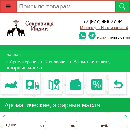
+
7
(
977
)
999
-
77
-
84
Москва ул. Нагатинская 16
пн-вс
10:00
-
21:00
Главная
>
>
> Ароматические,
Ароматерапия
Благовония
эфирные масла
Ароматические, эфирные масла
Цена:
от
до
руб.