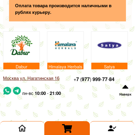
Оплата товара производится наличными в
рублях курьеру.
Dabur
Himalaya Herbals
Satya
Москва ул. Нагатинская 16
+
7
(
977
)
999
-
77
-
84
пн-вс
10:00
-
21:00
Наверх