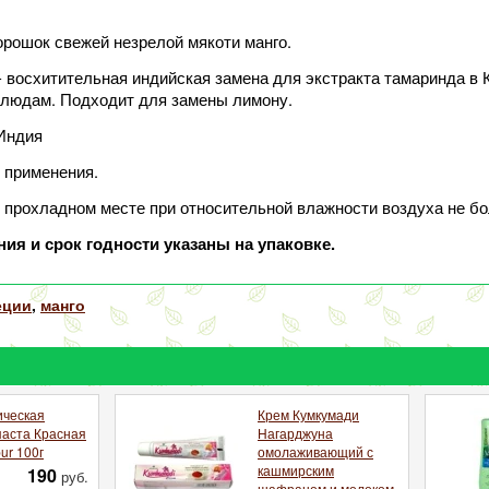
рошок свежей незрелой мякоти манго.
 восхитительная индийская замена для экстракта тамаринда в 
людам. Подходит для замены лимону.
Индия
 применения.
 прохладном месте при относительной влажности воздуха не б
ния и срок годности указаны на упаковке.
еции
,
манго
ческая
Крем Кумкумади
паста Красная
Нагарджуна
ur 100г
омолаживающий с
кашмирским
190
руб.
шафраном и молоком