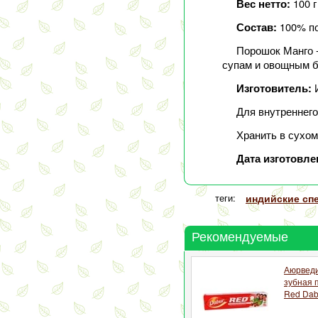
100 г
Вес нетто:
100% по
Состав:
Порошок Манго -
супам и овощным б
Изготовитель:
Для внутреннего
Хранить в сухом
Дата изготовле
теги:
индийские сп
Рекомендуемые
Аюрведи
зубная 
Red Dab