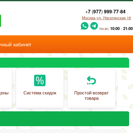
+
7
(
977
)
999
-
77
-
84
Москва ул. Нагатинская 16
пн-вс
10:00
-
21:00
чный кабинет
цены
Система скидок
Простой возврат
товара