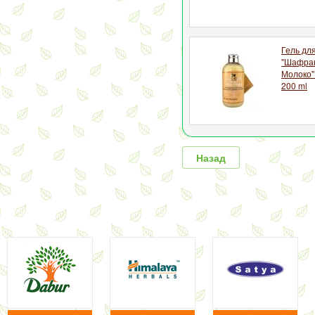
Гель дл
"Шафран
Молоко" 
200 ml
Назад