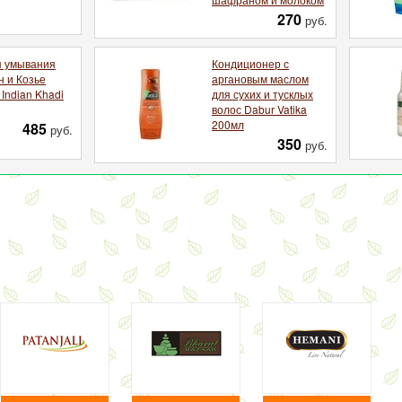
270
руб.
я умывания
Кондиционер с
 и Козье
аргановым маслом
Indian Khadi
для сухих и тусклых
волос Dabur Vatika
200мл
485
руб.
350
руб.