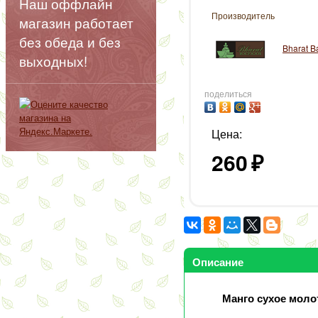
Наш оффлайн
Производитель
магазин работает
без обеда и без
Bharat B
выходных!
поделиться
Цена:
260
₽
Описание
Манго сухое молот