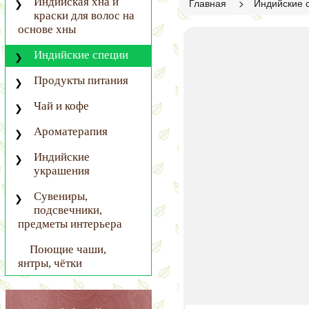
Индийская хна и
Главная
>
Индийские 
краски для волос на
основе хны
Индийские специи
Продукты питания
Чай и кофе
Ароматерапия
Индийские
украшения
Сувениры,
подсвечники,
предметы интерьера
Поющие чаши,
янтры, чётки