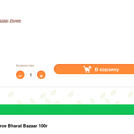
azaar, Индия
Количество:
В корзину
−
+
ое Bharat Bazaar 100г