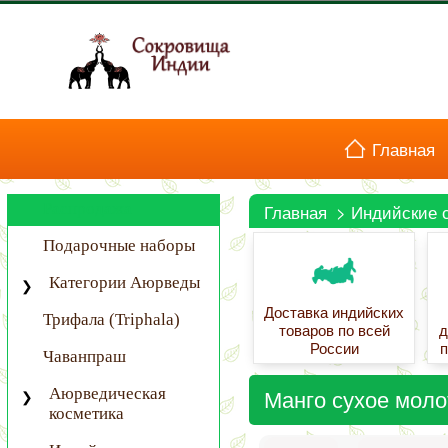
Главная
Распродажа
Главная
>
Индийские 
Вход в кабинет
Подарочные наборы
Категории Аюрведы
Доставка индийских
Трифала (Triphala)
товаров по всей
д
России
п
Чаванпраш
Манго сухое моло
Аюрведическая
косметика