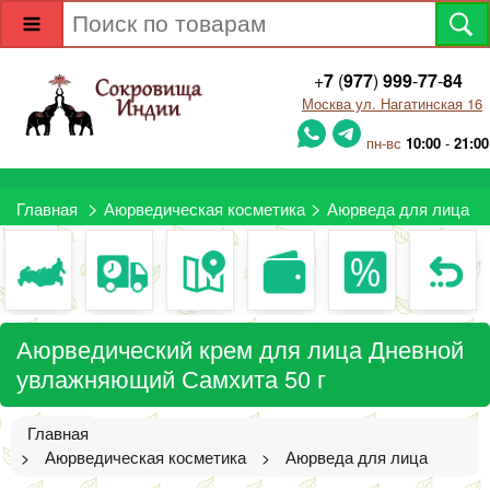
+
7
(
977
)
999
-
77
-
84
Москва ул. Нагатинская 16
пн-вс
10:00
-
21:00
>
>
Главная
Аюрведическая косметика
Аюрведа для лица
Аюрведический крем для лица Дневной
увлажняющий Самхита 50 г
Главная
Аюрведическая косметика
Аюрведа для лица
>
>