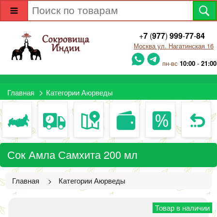
+
7
(
977
)
999
-
77
-
84
Москва ул. Нагатинская 16
пн-вс
10:00
-
21:00
>
Главная
Категории Аюрведы
Сок Амла Самхита 200 мл
Главная
Категории Аюрведы
>
Товар в наличии