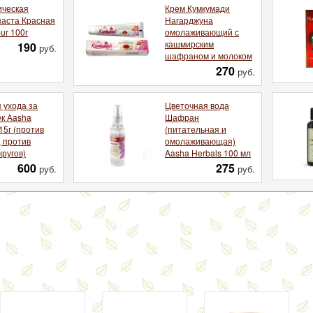
ческая
Крем Кумкумади
паста Красная
Нагарджуна
ur 100г
омолаживающий с
кашмирским
190
руб.
шафраном и молоком
270
руб.
 ухода за
Цветочная вода
ек Aasha
Шафран
15г (против
(питательная и
 против
омолаживающая)
кругов)
Aasha Herbals 100 мл
600
275
руб.
руб.