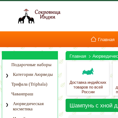
Главная
Распродажа
Главная
>
Аюрведичес
Вход в кабинет
Подарочные наборы
Категории Аюрведы
Доставка индийских
Трифала (Triphala)
товаров по всей
д
России
п
Чаванпраш
Шампунь с хной д
Аюрведическая
косметика