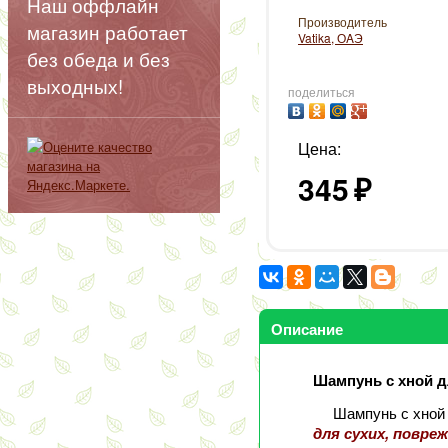
Наш оффлайн
Производитель
магазин работает
Vatika, ОAЭ
без обеда и без
выходных!
поделиться
Цена:
345
₽
Описание
Шампунь с хной дл
Шампунь с хной 
для сухих, повре