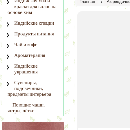
Индийская хна и
Главная
>
Аюрведичес
краски для волос на
основе хны
Индийские специи
Продукты питания
Чай и кофе
Ароматерапия
Индийские
украшения
Сувениры,
подсвечники,
предметы интерьера
Поющие чаши,
янтры, чётки