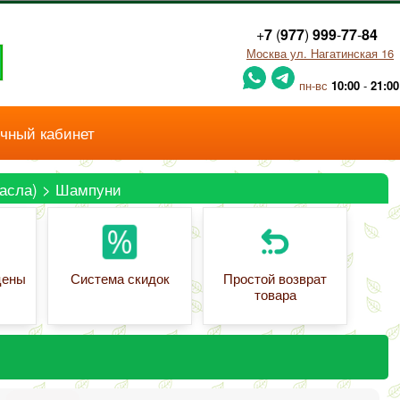
+
7
(
977
)
999
-
77
-
84
Москва ул. Нагатинская 16
пн-вс
10:00
-
21:00
чный кабинет
асла)
>
Шампуни
цены
Система скидок
Простой возврат
товара