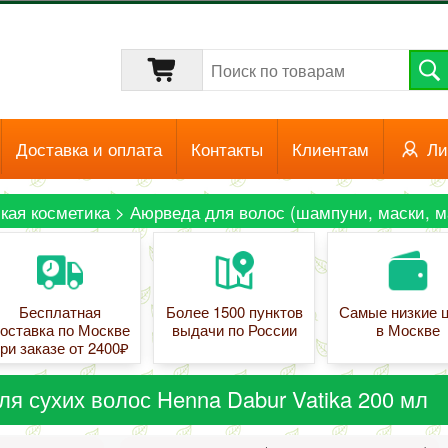
Доставка и оплата
Контакты
Клиентам
Ли
кая косметика
>
Аюрведа для волос (шампуни, маски, м
Бесплатная
Более 1500 пунктов
Самые низкие 
оставка по Москве
выдачи по России
в Москве
ри заказе от 2400₽
ля сухих волос Henna Dabur Vatika 200 мл