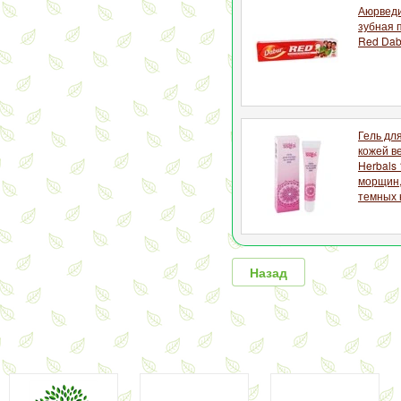
Аюрведи
зубная 
Red Dab
Гель для
кожей в
Herbals 
морщин,
темных 
Назад