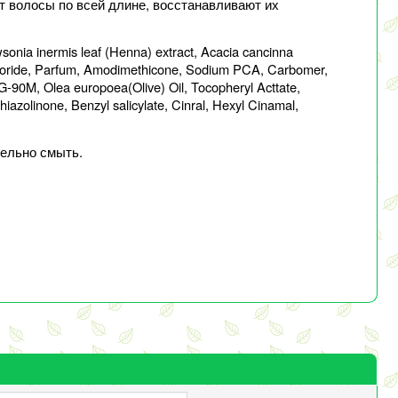
т волосы по всей длине, восстанавливают их
onia inermis leaf (Henna) extract, Acacia cancinna
 Chloride, Parfum, Amodimethicone, Sodium PCA, Carbomer,
-90M, Olea europoea(Olive) Oil, Tocopheryl Acttate,
iazolinone, Benzyl salicylate, Cinral, Hexyl Cinamal,
тельно смыть.