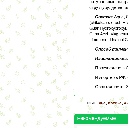
натуральные экстр
структуру, делая 
: Agua, 
Состав
(shikakai) extract, 
Guar Hydroxypropyl, 
Citris Acid, Magnesi
Limonene, Linalool C
Способ примен
Изготовител
Произведено в 
Импортер в РФ: 
Срок годности: 
теги:
хна
,
ватика
,
а
Рекомендуемые