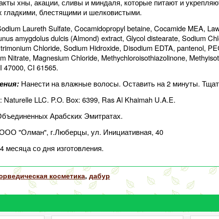
акты хны, акации, сливы и миндаля, которые питают и укрепляю
их гладкими, блестящими и шелковистыми.
Sodium Laureth Sulfate, Cocamidopropyl betaine, Cocamide MEA, Laws
Prunus amygdolus dulcis (Almond) extract, Glycol distearate, Sodium
trimonium Chloride, Sodium Hidroxide, Disodium EDTA, pantenol, PEG
um Nitrate, Magnesium Chloride, Methychloroisothiazolinone, Methyisoth
I 47000, CI 61565.
Нанести на влажные волосы. Оставить на 2 минуты. Тща
ения:
: Naturelle LLC. P.O. Box: 6399, Ras Al Khaimah U.A.E.
ь
Объединенных Арабских Эмитратах.
ООО "Олман", г.Люберцы, ул. Инициативная, 40
24 месяца со дня изготовления.
юрведическая косметика
,
дабур