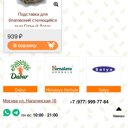
Подставка для
благовоний стелющийся
дым Горный Лотос
Керамика
939
₽
В корзину
Dabur
Himalaya Herbals
Satya
Москва ул. Нагатинская 16
+
7
(
977
)
999
-
77
-
84
пн-вс
10:00
-
21:00
Наверх