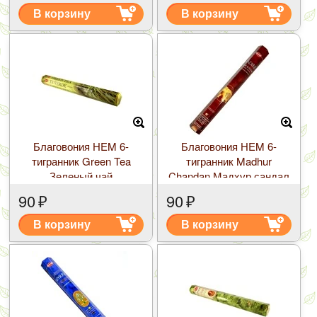
В корзину
В корзину
Благовония HEM 6-
Благовония HEM 6-
тигранник Green Tea
тигранник Madhur
Зеленый чай
Chandan Мадхур сандал
90
₽
90
₽
В корзину
В корзину