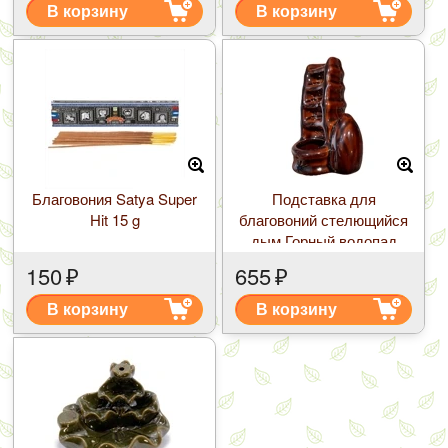
В корзину
В корзину
Благовония Satya Super
Подставка для
Hit 15 g
благовоний стелющийся
дым Горный водопад
Керамика h-10см L-7см
150
₽
655
₽
Китай
В корзину
В корзину