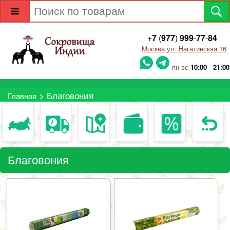
+
7
(
977
)
999
-
77
-
84
Москва ул. Нагатинская 16
пн-вс
10:00
-
21:00
> Благовония
Главная
Благовония