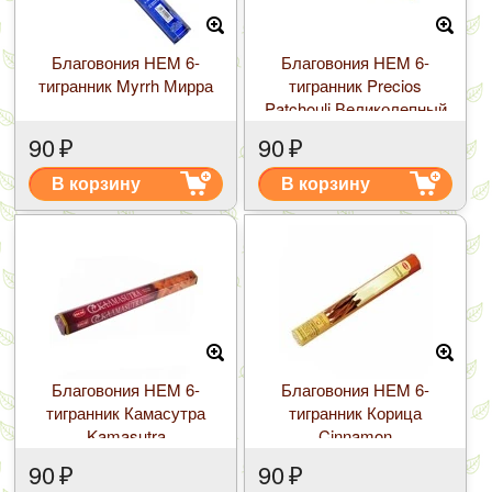
Благовония HEM 6-
Благовония HEM 6-
тигранник Myrrh Мирра
тигранник Precios
Patchouli Великолепный
пачули
90
₽
90
₽
В корзину
В корзину
Благовония HEM 6-
Благовония HEM 6-
тигранник Камасутра
тигранник Корица
Kamasutra
Cinnamon
90
₽
90
₽