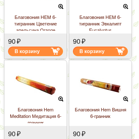
Благовония HEM 6-
Благовония HEM 6-
тигранник Цветение
тигранник Эвкалипт
апельсина Orange
Eucalyptus
blossom
90
₽
90
₽
В корзину
В корзину
Благовония Hem
Благовония Hem Вишня
Meditation Медитация 6-
6-гранник
гранник
90
₽
90
₽