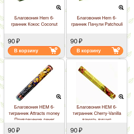
Благовония Hem 6-
Благовония Hem 6-
гранник Кокос Coconut
гранник Пачули Patchouli
90
₽
90
₽
В корзину
В корзину
Благовония HEM 6-
Благовония HEM 6-
тигранник Attracts money
тигранник Cherry-Vanilla
Привлечение денег
ваниль вишня
90
₽
90
₽