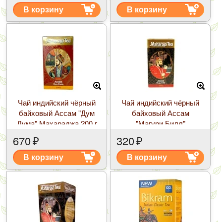
В корзину
В корзину
Чай индийский чёрный
Чай индийский чёрный
байховый Ассам "Дум
байховый Ассам
Дума" Махараджа 200 г
"Магури Билл"
Махараджа 100 г
670
₽
320
₽
В корзину
В корзину