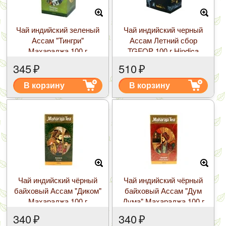
Чай индийский зеленый
Чай индийский черный
Ассам "Тингри"
Ассам Летний сбор
Махараджа 100 г
TGFOP 100 г Hindica
345
₽
510
₽
В корзину
В корзину
Чай индийский чёрный
Чай индийский чёрный
байховый Ассам "Диком"
байховый Ассам "Дум
Махараджа 100 г
Дума" Махараджа 100 г
340
₽
340
₽