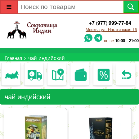
+
7
(
977
)
999
-
77
-
84
Москва ул. Нагатинская 16
пн-вс
10:00
-
21:00
> чай индийский
Главная
чай индийский