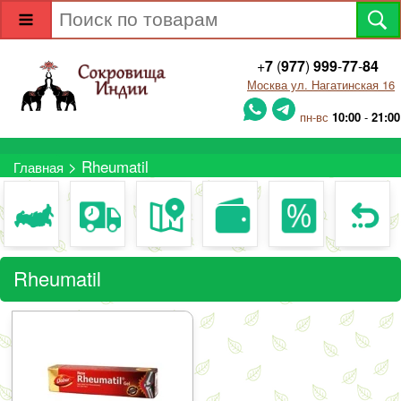
+
7
(
977
)
999
-
77
-
84
Москва ул. Нагатинская 16
пн-вс
10:00
-
21:00
> Rheumatil
Главная
Rheumatil