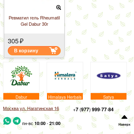
Ревматил гель Rheumatil
Gel Dabur 30г
305
₽
В корзину
Dabur
Himalaya Herbals
Satya
Москва ул. Нагатинская 16
+
7
(
977
)
999
-
77
-
84
пн-вс
10:00
-
21:00
Наверх