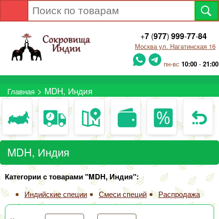
+
7
(
977
)
999
-
77
-
84
Москва ул. Нагатинская 16
пн-вс
10:00
-
21:00
> MDH, Индия
Главная
MDH, Индия
Категории с товарами "MDH, Индия":
Индийские специи
Смеси специй
Распродажа